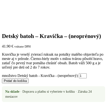
Detský batoh – Kravička – (neoprénový)
41.90
€
vrátane DPH
Kravička je veselý zvierací ruksak na potulky malého objaviteľa po
meste aj v prírode. Čierno-biely motív s milou tvárou pôsobí hravo,
zatiaľ čo pevný tvar pomáha chrániť obsah. Batoh váži 500 g a je
určený pre deti od 2 do 7 rokov.
množstvo Detský batoh - Kravička - (neoprénový)
Pridať do košíka
Na sklade
·
Dopravu a platbu si vyberiete v košíku
·
Záruka 24
mesiacov