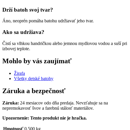
Drží batoh svoj tvar?
Áno, neoprén pomáha batohu udržiavať jeho tvar.
Ako sa udržiava?
Čistí sa vlhkou handričkou alebo jemnou mydlovou vodou a suší pri
izbovej teplote.
Mohlo by vás zaujímať
Žirafa
Všetky detské batohy
Záruka a bezpečnosť
Záruka:
24 mesiacov odo dňa predaja. Nevzťahuje sa na
nepremokavosť švov a farebnú stálosť materiálov.
Upozornenie: Tento produkt nie je hračka.
Hmotnosť
0.500 kg