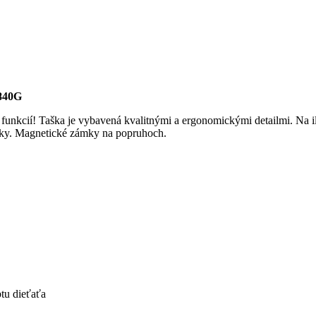
840G
nkcií! Taška je vybavená kvalitnými a ergonomickými detailmi. Na ilus
tašky. Magnetické zámky na popruhoch.
tu dieťaťa