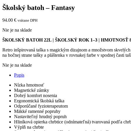
Školský batoh – Fantasy
94.00
€
vrátane DPH
Nie je na sklade
ŠKOLSKÝ BATOH 22L | ŠKOLSKÝ ROK 1–3 | HMOTNOSŤ 
Retro inšpirovaná taška s magickým dizajnom a množstvom skvelých fu
na bočnej strane tašky a pláštenka v rovnakej farbe v spodnej časti 
Nie je na sklade
Popis
Nízka hmotnosť
Magnetické zámky
Dobrý komfort nosenia
Ergonomická školská taška
Odporúčané fyzioterapeutom
Mäkké ramenné popruhy
Nastaviteľný hrudný popruh
Hliníková opierka chrbtice (odnímateľná) tvarovaná podľa chrb
Výplň na chrbte